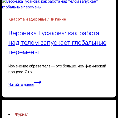
про
деньги.
Это
Красота и здоровье
/
Питание
про
ответственность
Вероника Гусакова: как работа
за
улыбки»
над телом запускает глобальные
перемены
Изменение образа тела — это больше, чем физический
процесс. Это…
Вероника
Читайте далее
Гусакова:
как
работа
над
телом
Журнал
запускает