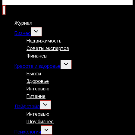
Журнал
Переключить
Бизнес
дочернее
меню
Недвижимость
Советы экспертов
Финансы
Переключить
Красота и здоровье
дочернее
меню
Бьюти
Здоровье
Интервью
Питание
Переключить
Лайфстайл
дочернее
меню
Интервью
Шоу бизнес
Переключить
Психология
дочернее