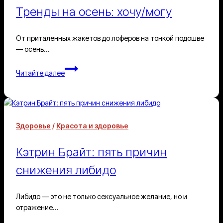
Тренды на осень: хочу/могу
От приталенных жакетов до лоферов на тонкой подошве
— осень…
Тренды
Читайте далее
на
осень:
хочу/
могу
Здоровье
/
Красота и здоровье
Кэтрин Брайт: пять причин
снижения либидо
Либидо — это не только сексуальное желание, но и
отражение…