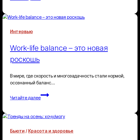
косметологические
процедуры
можно
делать
летом?
Интервью
Work-life balance – это новая
роскошь
В мире, где скорость и многозадачность стали нормой,
осознанный баланс…
Work-
Читайте далее
life
balance
–
это
новая
Бьюти
/
Красота и здоровье
роскошь