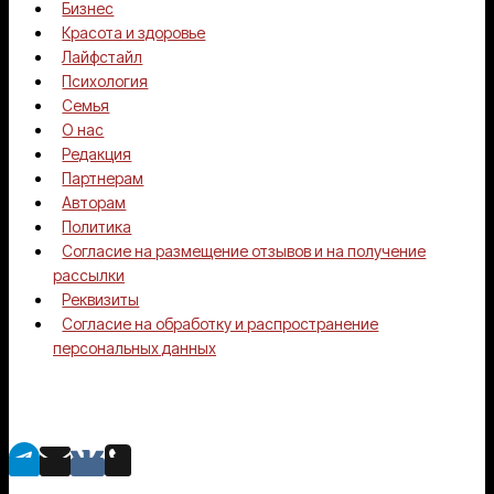
Бизнес
глобальные
Красота и здоровье
перемены
Лайфстайл
Психология
Семья
О нас
Редакция
Партнерам
Авторам
Политика
Согласие на размещение отзывов и на получение
рассылки
Реквизиты
Согласие на обработку и распространение
персональных данных