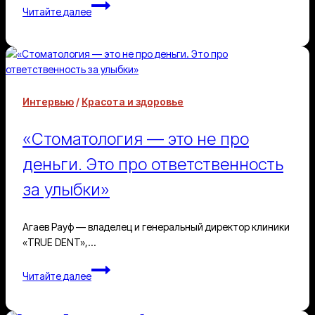
Кэтрин
Читайте далее
Брайт:
пять
причин
снижения
либидо
Интервью
/
Красота и здоровье
«Стоматология — это не про
деньги. Это про ответственность
за улыбки»
Агаев Рауф — владелец и генеральный директор клиники
«TRUE DENT»,…
«Стоматология
Читайте далее
—
это
не