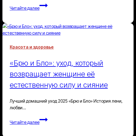
«За
Читайте далее
кадром
—
колоссальная
подготовка
и
человеческие
Красота и здоровье
истории»:
Елена
«Брю и Бло»: уход, который
Новикова
о
возвращает женщине её
моде,
естественную силу и сияние
которая
объединяет
Лучший домашний уход 2025 «Брю и Бло» История лени,
любви…
«Брю
Читайте далее
и
Бло»: