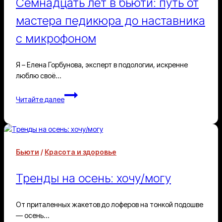
Семнадцать лет в бьюти: путь от
мастера педикюра до наставника
с микрофоном
Я – Елена Горбунова, эксперт в подологии, искренне
люблю своё…
Семнадцать
Читайте далее
лет
в
бьюти:
путь
от
Бьюти
/
Красота и здоровье
мастера
педикюра
Тренды на осень: хочу/могу
до
наставника
с
От приталенных жакетов до лоферов на тонкой подошве
микрофоном
— осень…