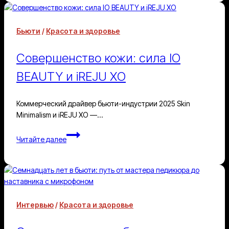
уход,
который
возвращает
Бьюти
/
Красота и здоровье
женщине
её
Совершенство кожи: сила IO
естественную
силу
BEAUTY и iREJU XO
и
сияние
Коммерческий драйвер бьюти-индустрии 2025 Skin
Minimalism и iREJU XO —…
Совершенство
Читайте далее
кожи:
сила
IO
BEAUTY
и
iREJU
Интервью
/
Красота и здоровье
XO