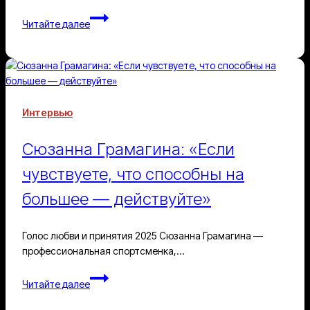
Тренды
Читайте далее
на
осень:
хочу/
могу
Интервью
Сюзанна Грамагина: «Если
чувствуете, что способны на
большее — действуйте»
Голос любви и принятия 2025 Сюзанна Грамагина —
профессиональная спортсменка,…
Сюзанна
Читайте далее
Грамагина:
«Если