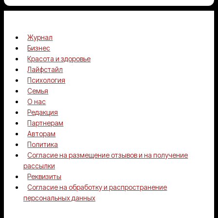
чувствуете,
что
способны
Журнал
на
Бизнес
большее
Красота и здоровье
—
Лайфстайл
действуйте»
Психология
Семья
О нас
Редакция
Партнерам
Авторам
Политика
Согласие на размещение отзывов и на получение
рассылки
Реквизиты
Согласие на обработку и распространение
персональных данных