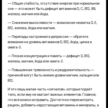
— Общая слабость, отсутствие энергии при нормальном
сне — это может быть дефицит витаминов D, C, B12, B9,
железа, магния или йода.
— Снижение выносливости — возможная нехватка D, E,
B12, железа, йода или магния.
— Перепады настроения и депрессия — обратите
внимание на уровень витаминов D, B12, йода, цинка и
омега-3.
— Плохая концентрация и память — дефицит D, B12,
железа, магния, йода или омега-3.
— Повышенная тревожность и раздражительность —
причиной могут быть низкие уровни магния, кальция или
B12.
И это лишь малая часть «сигналов», которые подаёт
тело, если ему не хватает важных элементов. Главное,
что всё можно исправить. Достаточно пересмотреть
рацион, добавить недостающие витамины и минералы, а