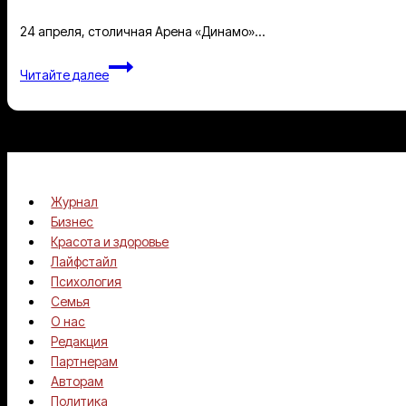
не
24 апреля, столичная Арена «Динамо»…
стоит
человек,
Спортивное
Читайте далее
теряется
событие
главное»
в
России
«FVL
PROсемь»
Журнал
Бизнес
Красота и здоровье
Лайфстайл
Психология
Семья
О нас
Редакция
Партнерам
Авторам
Политика