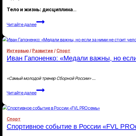
Гимнастрады
Тело и жизнь: дисциплина
…
Стройность
Читайте далее
после
сорока:
подход
Виктории
Интервью
/
Развитие
/
Спорт
Демидовой
Иван Гапоненко: «Медали важны, но если 
«Самый молодой тренер Сборной России»
…
Иван
Читайте далее
Гапоненко:
«Медали
важны,
но
Спорт
если
Спортивное событие в России «FVL PRO
за
ними