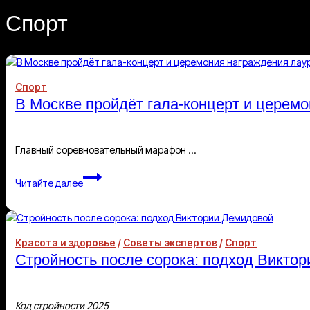
Спорт
Спорт
В Москве пройдёт гала-концерт и церем
Главный соревновательный марафон …
В
Читайте далее
Москве
пройдёт
гала-
концерт
Красота и здоровье
/
Советы экспертов
/
Спорт
и
Стройность после сорока: подход Викто
церемония
награждения
лауреатов
Код стройности 2025