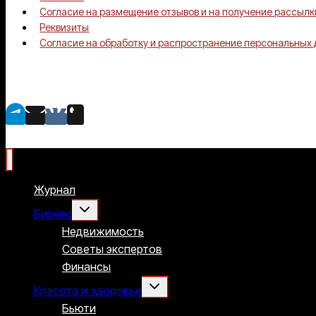
Согласие на размещение отзывов и на получение рассылк
Реквизиты
Согласие на обработку и распространение персональных
Журнал
Переключить
Бизнес
дочернее
меню
Недвижимость
Советы экспертов
Финансы
Переключить
Красота и здоровье
дочернее
меню
Бьюти